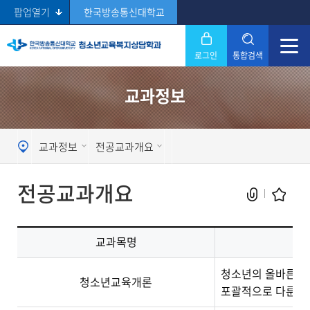
팝업열기
한국방송통신대학교
로그인
통합검색
닫기
교과정보
Search
교과정보
전공교과개요
전공교과개요
교과목명
현재 페이지를 즐겨찾는 메뉴로
청소년의 올바른 이
청소년교육개론
등록하시겠습니까?
포괄적으로 다룬다.
메뉴추가