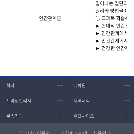
일어나는 집단과정,
원리와 방법을 이론
인간관계론
○ 교과목 학습목표
► 현대적 인간관계
► 인간관계에서 심
► 인간관계에서의 
► 건강한 인간관계
인문과학대학
대학원
학과
대학원
대학원
국어국문학과
프라임칼리지
지역대학
프라임칼리지
지역대학
경영대학원
영어영문학과
학사학위과정
지역대학 포털
중어중문학과
부속기관
주요사이트
부속기관
주요사이트
평생교육과정
서울지역대학
프랑스언어문화학과
중앙도서관
멘토링
부산지역대학
일본학과
원격교육혁신연구원
진로심리상담
홈페이지이용안내
전화번호안내
채용안내