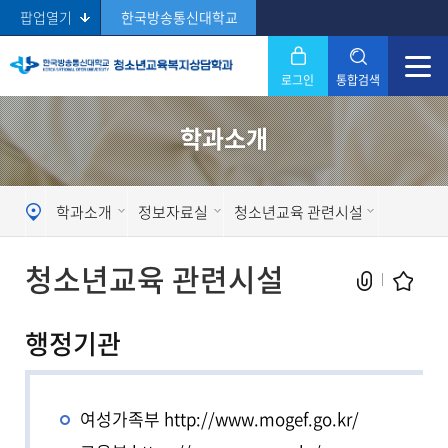
팝업열기
한국방송통신대학교
로그인
통합검색
닫기
학과소개
Search
학과소개
정보자료실
청소년교육 관련시설
청소년교육 관련시설
행정기관
현재 페이지를 즐겨찾는 메뉴로
등록하시겠습니까?
여성가족부
http://www.mogef.go.kr/
메뉴추가