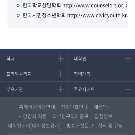
한국학교상담학회
http://www.counselors.or.kr
한국시민청소년학회
http://www.civicyouth.kr/
인문과학대학
대학원
학과
대학원
대학원
국어국문학과
프라임칼리지
지역대학
프라임칼리지
지역대학
경영대학원
영어영문학과
학사학위과정
지역대학 포털
중어중문학과
부속기관
주요사이트
부속기관
주요사이트
평생교육과정
서울지역대학
프랑스언어문화학과
중앙도서관
멘토링
부산지역대학
일본학과
원격교육혁신연구원
진로심리상담
홈페이지이용안내
전화번호안내
채용안내
대구경북지역대학
통합인문학연구소
교육정보화본부
시간강사 지원
외부연구과제공모
입찰정보
인천지역대학
사회과학대학
디지털미디어센터
국립대학육성사업
대학알리미(대학정보공시)
방송대신문고
학칙 및 규정
광주전남지역대학
법학과
종합교육연수원
OpenVLab